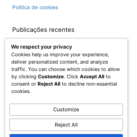
Política de cookies
Publicações recentes
We respect your privacy
Requisitos de Atualização da Edição Ultimate
Cookies help us improve your experience,
de Spider-Man: Miles Morales
deliver personalized content, and analyze
Disponibilidade de Atualização da Edição
traffic. You can choose which cookies to allow
Ultimate de Spider-Man: Miles Morales
by clicking
Customize
. Click
Accept All
to
Análise do Upgrade da Edição Ultimate de
consent or
Reject All
to decline non-essential
Spider-Man: Miles Morales
cookies.
Spider-Man: Miles Morales Edição Ultimate –
Características do Upgrade
Customize
Spider-Man: Miles Morales Código de
Resgate da Carteira para Melhorias
Reject All