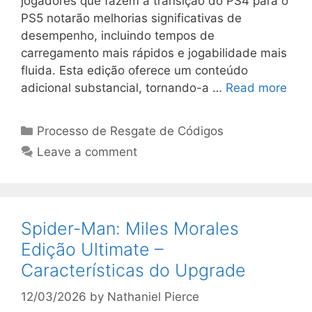
jogadores que fazem a transição do PS4 para o
PS5 notarão melhorias significativas de
desempenho, incluindo tempos de
carregamento mais rápidos e jogabilidade mais
fluida. Esta edição oferece um conteúdo
adicional substancial, tornando-a …
Read more
Categories
Processo de Resgate de Códigos
Leave a comment
Spider-Man: Miles Morales
Edição Ultimate –
Características do Upgrade
12/03/2026
by
Nathaniel Pierce