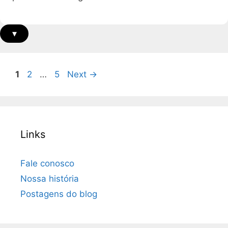
▾
Page
Page
Page
1
2
…
5
Next
→
Links
Fale conosco
Nossa história
Postagens do blog