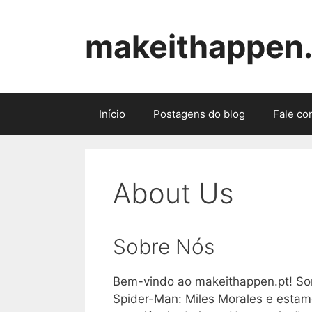
Skip
to
makeithappen.
content
Início
Postagens do blog
Fale co
About Us
Sobre Nós
Bem-vindo ao makeithappen.pt! So
Spider-Man: Miles Morales e estam