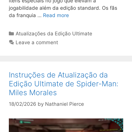
itens especiais no jogo que elevam a
jogabilidade além da edição standard. Os fãs
da franquia …
Read more
Categories
Atualizações da Edição Ultimate
Leave a comment
Instruções de Atualização da
Edição Ultimate de Spider-Man:
Miles Morales
18/02/2026
by
Nathaniel Pierce