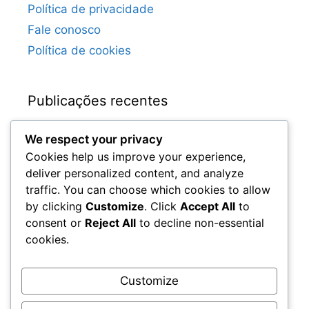
Política de privacidade
Fale conosco
Política de cookies
Publicações recentes
We respect your privacy
Requisitos de Atualização da Edição Ultimate
Cookies help us improve your experience,
de Spider-Man: Miles Morales
deliver personalized content, and analyze
Disponibilidade de Atualização da Edição
traffic. You can choose which cookies to allow
Ultimate de Spider-Man: Miles Morales
by clicking
Customize
. Click
Accept All
to
Análise do Upgrade da Edição Ultimate de
consent or
Reject All
to decline non-essential
Spider-Man: Miles Morales
cookies.
Spider-Man: Miles Morales Edição Ultimate –
Características do Upgrade
Customize
Spider-Man: Miles Morales Código de
Resgate da Carteira para Melhorias