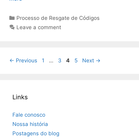
Categories
Processo de Resgate de Códigos
Leave a comment
Page
Page
Page
Page
←
Previous
1
…
3
4
5
Next
→
Links
Fale conosco
Nossa história
Postagens do blog