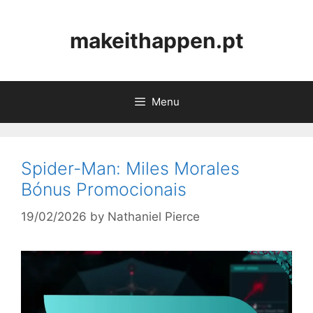
Skip
to
makeithappen.pt
content
Menu
Spider-Man: Miles Morales
Bónus Promocionais
19/02/2026
by
Nathaniel Pierce