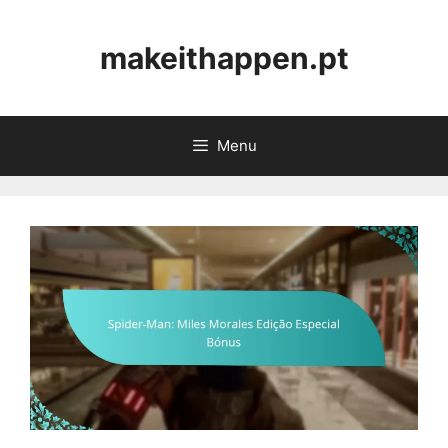
Skip
to
makeithappen.pt
content
Menu