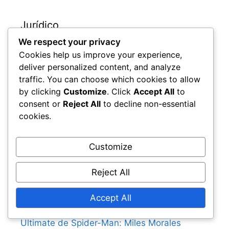
Jurídico
We respect your privacy
Nossa história
Cookies help us improve your experience,
deliver personalized content, and analyze
Termos de serviço
traffic. You can choose which cookies to allow
Política de privacidade
by clicking
Customize
. Click
Accept All
to
Fale conosco
consent or
Reject All
to decline non-essential
Política de cookies
cookies.
Customize
Publicações recentes
Reject All
Requisitos de Atualização da Edição Ultimate
de Spider-Man: Miles Morales
Accept All
Disponibilidade de Atualização da Edição
Ultimate de Spider-Man: Miles Morales